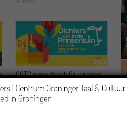
04/07/2023
p
CGTC presenteert: Grunnegers
in t Gruin
rs | Centrum Groninger Taal & Cultuur 
06/07/2021
ed in Groningen