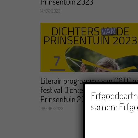
Prinsentuin 2023
14/07/2023
Literair programma van CGTC o
festival Dichters van de
Erfgoedpartne
Prinsentuin 2023:...
samen: Erfgo
08/06/2023