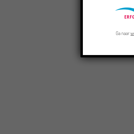
Ga naar
w