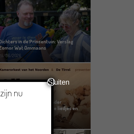
Dichters in de Prinsentuin: Verslag
Zomor Wat Ommaans
29/06/2026
Sluiten
zijn nu
Crowdfunding voor bijzonder
kinderboek met Groningse liedjes en
verhalen
23/06/2026