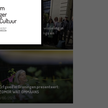
Grensoverschrijdende uitwisseling in
 CGTC
Oldenburg rond het Gronings en
Platduits
19/06/2026
Erfgoed in Groningen presenteert:
ZOMOR WAT OMMAANS
11/06/2026