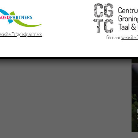
ebsite Erfgoedpartners
Ga naar
website