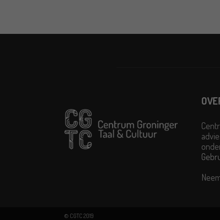
OVE
Centr
advie
onder
Gebr
Neem
© CGTC 2019