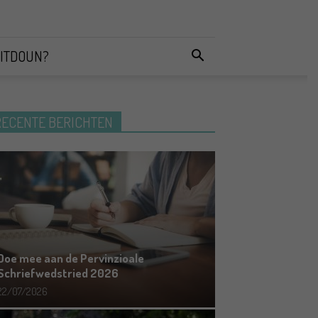
ITDOUN?
RECENTE BERICHTEN
Doe mee aan de Pervinzioale
Schriefwedstried 2026
22/07/2026