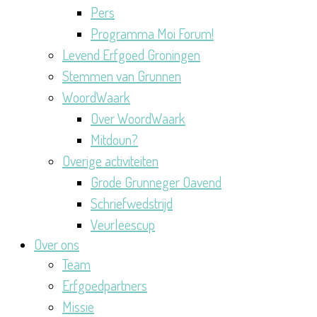
Pers
Programma Moi Forum!
Levend Erfgoed Groningen
Stemmen van Grunnen
WoordWaark
Over WoordWaark
Mitdoun?
Overige activiteiten
Grode Grunneger Oavend
Schriefwedstrijd
Veurleescup
Over ons
Team
Erfgoedpartners
Missie