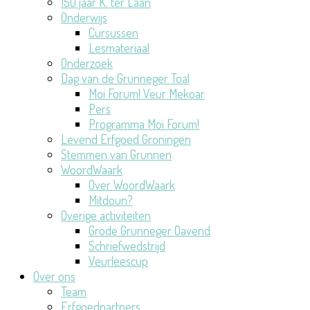
150 jaar K. ter Laan
Onderwijs
Cursussen
Lesmateriaal
Onderzoek
Dag van de Grunneger Toal
Moi Forum! Veur Mekoar
Pers
Programma Moi Forum!
Levend Erfgoed Groningen
Stemmen van Grunnen
WoordWaark
Over WoordWaark
Mitdoun?
Overige activiteiten
Grode Grunneger Oavend
Schriefwedstrijd
Veurleescup
Over ons
Team
Erfgoedpartners