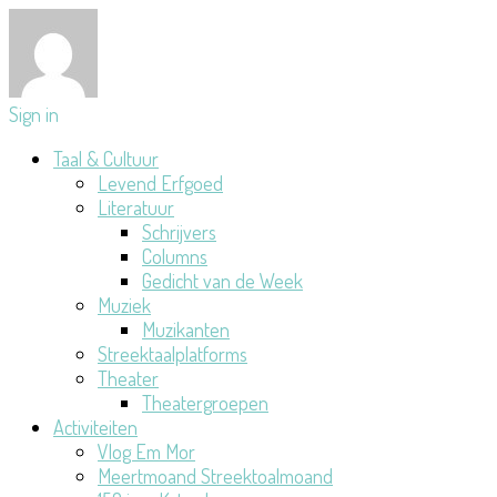
Sign in
Taal & Cultuur
Levend Erfgoed
Literatuur
Schrijvers
Columns
Gedicht van de Week
Muziek
Muzikanten
Streektaalplatforms
Theater
Theatergroepen
Activiteiten
Vlog Em Mor
Meertmoand Streektoalmoand