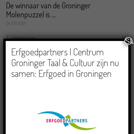
De winnaar van de Groninger
Molenpuzzel is …
05/07/2021
Sl
Erfgoedpartners | Centrum
Groninger Taal & Cultuur zijn nu
samen: Erfgoed in Groningen
Groninger Molenweekend in DVHN:
Maak de molenpuzzel en win een
molenpakket!
14/06/2021