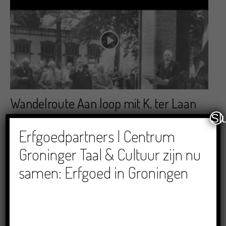
Wandelroute Aan loop mit K. ter Laan
Sl
05/07/2021
Erfgoedpartners | Centrum
Groninger Taal & Cultuur zijn nu
samen: Erfgoed in Groningen