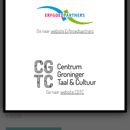
K. ter Laandagen ter ere van 150e
geboortedag
Ga naar
website Erfgoedpartners
02/07/2021
Ga naar
website CGTC
’t Nijjoarsdeuntje
11/01/2021