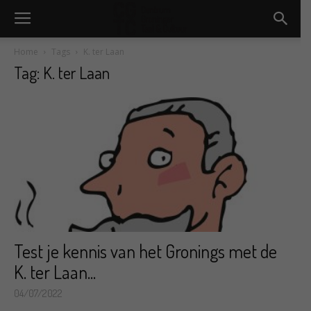
Home
Tags
K. ter Laan
Tag: K. ter Laan
Test je kennis van het Gronings met de
K. ter Laan...
04/07/2022