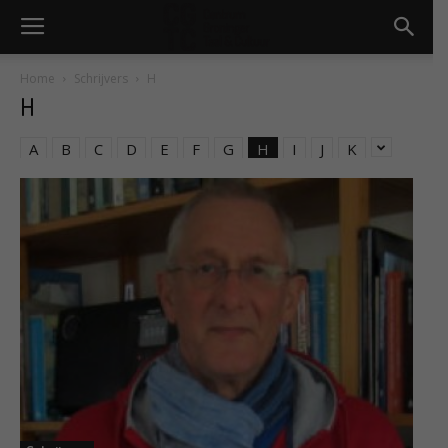
Home
Schrijvers
H
H
A
B
C
D
E
F
G
H
I
J
K