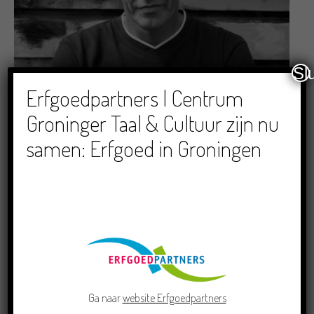
Sl
Schrijvers
Erfgoedpartners | Centrum
Melle Hijlkema
Groninger Taal & Cultuur zijn nu
23/07/2018
samen: Erfgoed in Groningen
Ga naar
website Erfgoedpartners