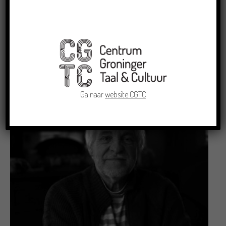
Gedicht van de Week
Dans van de reiger
23/07/2018
Ga naar
website CGTC