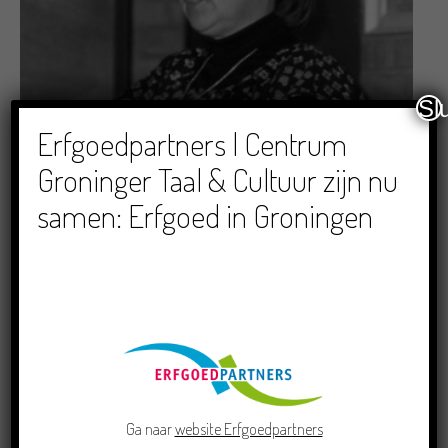
Sl
Erfgoedpartners | Centrum
Groninger Taal & Cultuur zijn nu
Schrijvers
samen: Erfgoed in Groningen
Nies Sap-Akkerman
25/07/2018
Ga naar
website Erfgoedpartners