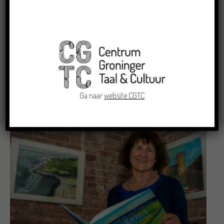
Schrijvers
Siet Bootsman
Ga naar
website CGTC
14/07/2018