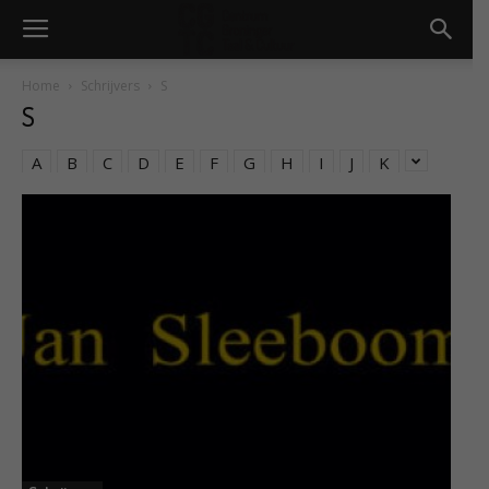
Home
Schrijvers
S
S
A
B
C
D
E
F
G
H
I
J
K