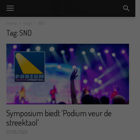
Home
Tags
SND
Tag: SND
Symposium biedt ‘Podium veur de
streektaol’
27/05/2025