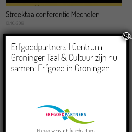
Streektaalconferentie Mechelen
10/10/2019
Sl
Erfgoedpartners | Centrum
Groninger Taal & Cultuur zijn nu
samen: Erfgoed in Groningen
Schiere feestdoagen! Luister naar 40
kerstliedjes uit alle streken
21/12/2018
Ga naar
website Erfgoedpartners