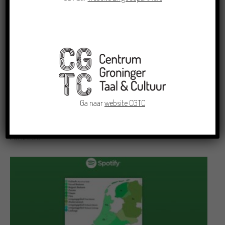
Ga naar
website CGTC
Nieuwe dialectnummers op spotifylijst
SND
26/11/2018