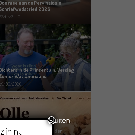
Doe mee aan de Pervinzioale
Schriefwedstried 2026
22/07/2026
Dichters in de Prinsentuin: Verslag
Zomor Wat Ommaans
29/06/2026
Sluiten
zijn nu
Crowdfunding voor bijzonder