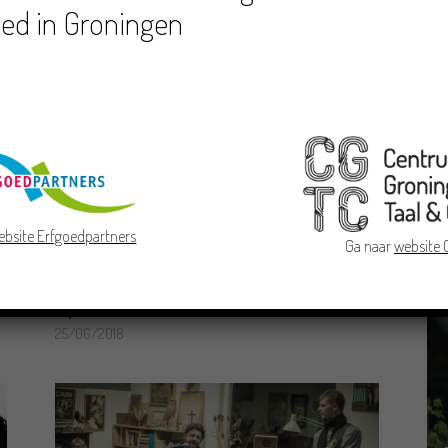
ed in Groningen
ebsite Erfgoedpartners
Ga naar
website
Muzikanten
Sproakwotter
25/06/2018