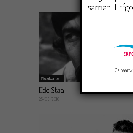
samen: Erfgo
Ga naar
w
Muzikanten
Ede Staal
25/06/2018