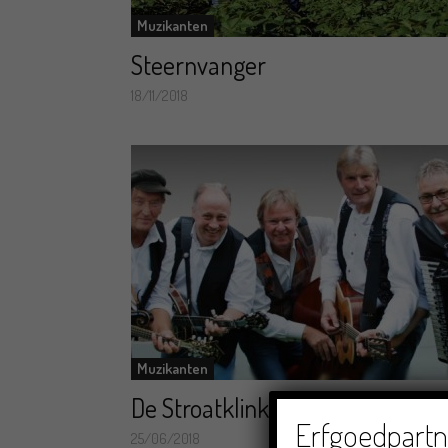
Muzikanten
Steernvanger
18/11/2018
Muzikanten
De Stroatklinkers
Erfgoedpartne
25/06/2018