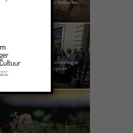
kinderboek met Groningse liedjes en
verhalen
23/06/2026
Grensoverschrijdende uitwisseling in
Oldenburg rond het Gronings en
 CGTC
Platduits
19/06/2026