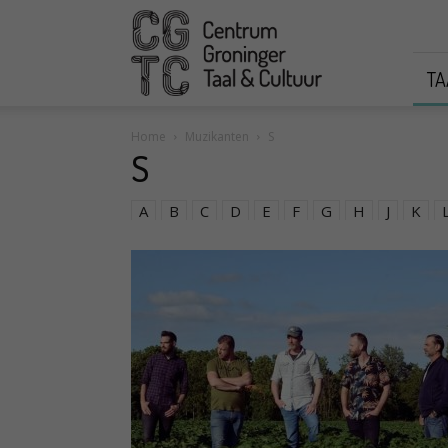
CGTC
TA
Home
Muzikanten
S
S
A
B
C
D
E
F
G
H
J
K