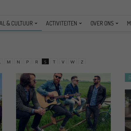
AL & CULTUUR
ACTIVITEITEN
OVER ONS
M
L
M
N
P
R
S
T
V
W
Z